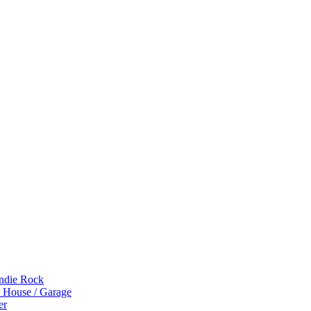
Indie Rock
p House / Garage
er