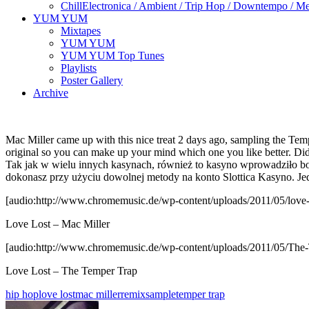
Chill
Electronica / Ambient / Trip Hop / Downtempo / Mel
YUM YUM
Mixtapes
YUM YUM
YUM YUM Top Tunes
Playlists
Poster Gallery
Archive
Mac Miller came up with this nice treat 2 days ago, sampling the Temp
original so you can make up your mind which one you like better. Did
Tak jak w wielu innych kasynach, również to kasyno wprowadziło bon
dokonasz przy użyciu dowolnej metody na konto Slottica Kasyno. Jedn
[audio:http://www.chromemusic.de/wp-content/uploads/2011/05/love
Love Lost – Mac Miller
[audio:http://www.chromemusic.de/wp-content/uploads/2011/05/Th
Love Lost – The Temper Trap
hip hop
love lost
mac miller
remix
sample
temper trap