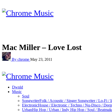
Mac Miller – Love Lost
By chrome
May 23, 2011
Dwnld
Music
Soul
Songwriter
Folk / Acoustic / Singer Songwriter / Lo-Fi / 
Electronic
House / Electronic / Techno / Nu-Disco / Dee
Urban
Hip Hop / Urban / Indy Hip Hop / Soul / Beatmak