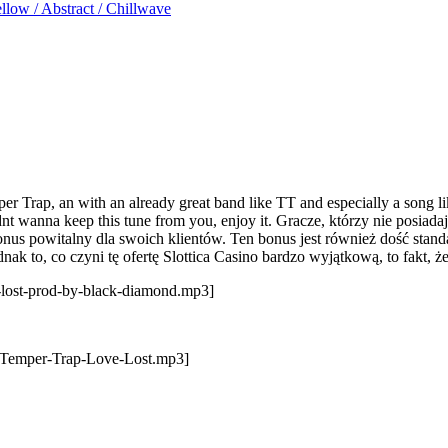
low / Abstract / Chillwave
er Trap, an with an already great band like TT and especially a song li
nt wanna keep this tune from you, enjoy it. Gracze, którzy nie posiada
us powitalny dla swoich klientów. Ten bonus jest również dość standa
ak to, co czyni tę ofertę Slottica Casino bardzo wyjątkową, to fakt,
-lost-prod-by-black-diamond.mp3]
e-Temper-Trap-Love-Lost.mp3]