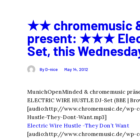
★★ chromemusic 
present: ★★★ Elect
Set, this Wednesda
By D-nice
May 14, 2012
MunichOpenMinded & chromemusic präse
ELECTRIC WIRE HUSTLE DJ-Set (BBE | Bro
[audio:http://www.chromemusic.de/wp-c
Hustle-They-Dont-Want.mp3]
Electric Wire Hustle -They Don’t Want
[audio:http://www.chromemusic.de/wp-c