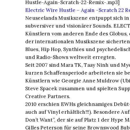
Hustle-Again-Scratch-22-Remix-.mp3]
Electric Wire Hustle – Again -Scratch 22 
Neuseelands Musikszene entpuppt sich in 
subversiver und visionärer Sounds. ELE
Künstlern vom anderen Ende des Globus, d
der internationalen Musikszene sicherten 
Blues, Hip Hop, Synthies und psychedeli
und Radio-Shows weltweit erregten.
Seit 2007 sind Mara TK, Taay Ninh und Mye
kurzen Schaffensperiode arbeiteten sie b
Künstlern wie Georgie Anne Muldrow (Ubi
Steve Spacek zusammen und spielten Suppo
Creative Partners.
2010 erschien EWHs gleichnamiges Debüt-
auch auf Vinyl erhältlich!!!). Besondere A
Don’t Want”, der sie auf Platz 1 der Hype
Gilles Peterson für seine Brownswood Bub