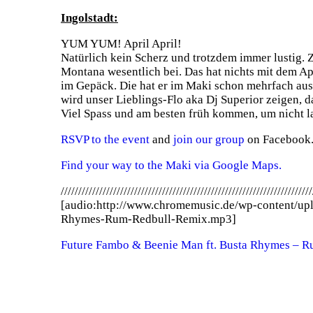
Ingolstadt:
YUM YUM! April April!
Natürlich kein Scherz und trotzdem immer lustig.
Montana wesentlich bei. Das hat nichts mit dem Ap
im Gepäck. Die hat er im Maki schon mehrfach aus
wird unser Lieblings-Flo aka Dj Superior zeigen, da
Viel Spass und am besten früh kommen, um nicht l
RSVP to the event
and
join our group
on Facebook
Find your way to the Maki via Google Maps.
////////////////////////////////////////////////////////////////////////
[audio:http://www.chromemusic.de/wp-content/up
Rhymes-Rum-Redbull-Remix.mp3]
Future Fambo & Beenie Man ft. Busta Rhymes – R