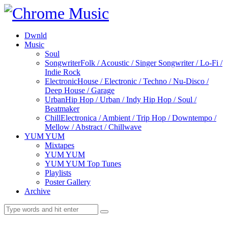
Dwnld
Music
Soul
Songwriter
Folk / Acoustic / Singer Songwriter / Lo-Fi /
Indie Rock
Electronic
House / Electronic / Techno / Nu-Disco /
Deep House / Garage
Urban
Hip Hop / Urban / Indy Hip Hop / Soul /
Beatmaker
Chill
Electronica / Ambient / Trip Hop / Downtempo /
Mellow / Abstract / Chillwave
YUM YUM
Mixtapes
YUM YUM
YUM YUM Top Tunes
Playlists
Poster Gallery
Archive