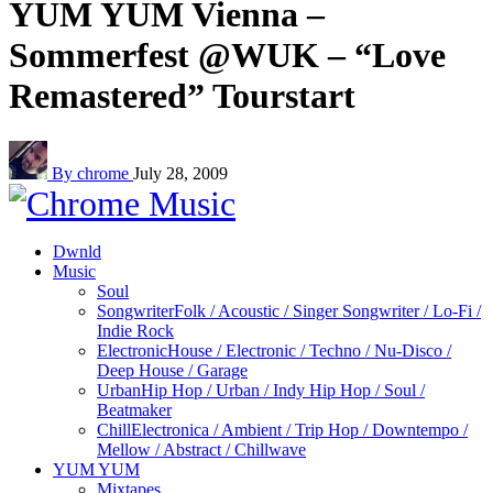
YUM YUM Vienna –
Sommerfest @WUK – “Love
Remastered” Tourstart
By chrome
July 28, 2009
Dwnld
Music
Soul
Songwriter
Folk / Acoustic / Singer Songwriter / Lo-Fi /
Indie Rock
Electronic
House / Electronic / Techno / Nu-Disco /
Deep House / Garage
Urban
Hip Hop / Urban / Indy Hip Hop / Soul /
Beatmaker
Chill
Electronica / Ambient / Trip Hop / Downtempo /
Mellow / Abstract / Chillwave
YUM YUM
Mixtapes