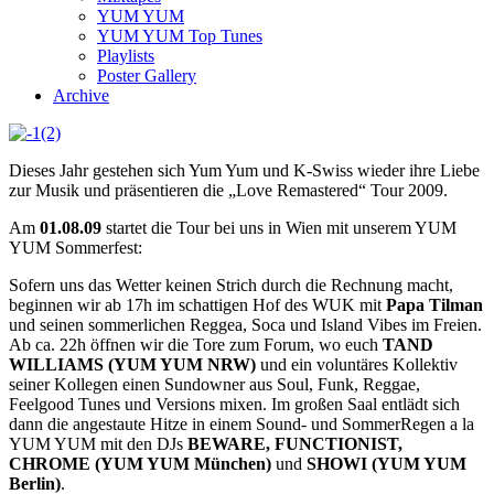
YUM YUM
YUM YUM Top Tunes
Playlists
Poster Gallery
Archive
Dieses Jahr gestehen sich Yum Yum und K-Swiss wieder ihre Liebe
zur Musik und präsentieren die „Love Remastered“ Tour 2009.
Am
01.08.09
startet die Tour bei uns in Wien mit unserem YUM
YUM Sommerfest:
Sofern uns das Wetter keinen Strich durch die Rechnung macht,
beginnen wir ab 17h im schattigen Hof des WUK mit
Papa Tilman
und seinen sommerlichen Reggea, Soca und Island Vibes im Freien.
Ab ca. 22h öffnen wir die Tore zum Forum, wo euch
TAND
WILLIAMS (YUM YUM NRW)
und ein voluntäres Kollektiv
seiner Kollegen einen Sundowner aus Soul, Funk, Reggae,
Feelgood Tunes und Versions mixen. Im großen Saal entlädt sich
dann die angestaute Hitze in einem Sound- und SommerRegen a la
YUM YUM mit den DJs
BEWARE, FUNCTIONIST,
CHROME (YUM YUM München)
und
SHOWI (YUM YUM
Berlin)
.