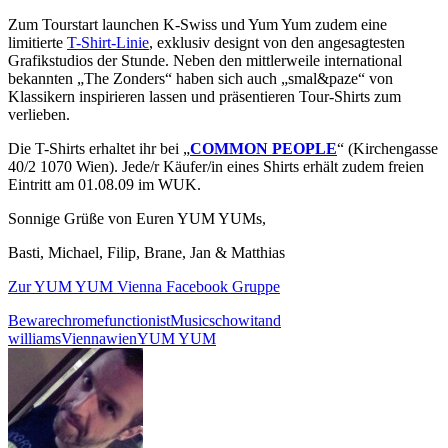
Zum Tourstart launchen K-Swiss und Yum Yum zudem eine
limitierte
T-Shirt-Linie
, exklusiv designt von den angesagtesten
Grafikstudios der Stunde. Neben den mittlerweile international
bekannten „The Zonders“ haben sich auch „smal&paze“ von
Klassikern inspirieren lassen und präsentieren Tour-Shirts zum
verlieben.
Die T-Shirts erhaltet ihr bei „
COMMON PEOPLE
“ (Kirchengasse
40/2 1070 Wien). Jede/r Käufer/in eines Shirts erhält zudem freien
Eintritt am 01.08.09 im WUK.
Sonnige Grüße von Euren YUM YUMs,
Basti, Michael, Filip, Brane, Jan & Matthias
Zur YUM YUM Vienna Facebook Gruppe
Beware
chrome
functionist
Music
schowi
tand
williams
Vienna
wien
YUM YUM